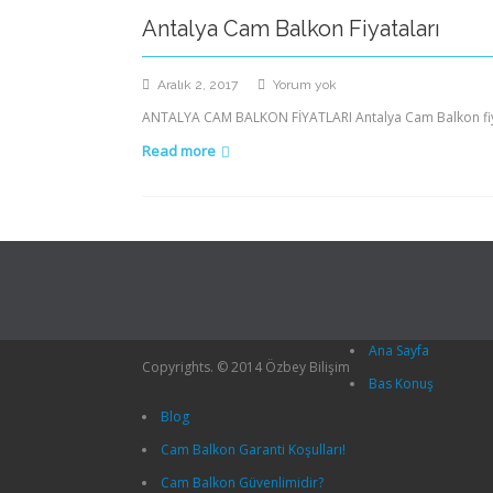
Antalya Cam Balkon Fiyataları
Antalya
Aralık 2, 2017
Yorum yok
Cam
ANTALYA CAM BALKON FİYATLARI Antalya Cam Balkon fiyat
Balkon
Read more
Fiyataları
Ana Sayfa
Copyrights. © 2014 Özbey Bilişim
Bas Konuş
Blog
Cam Balkon Garanti Koşulları!
Cam Balkon Güvenlimidir?