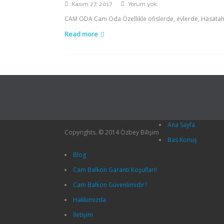
Cam
Kasım 27, 2017
Yorum yok
Oda
CAM ODA Cam Oda Özellikle ofislerde, evlerde, Hasataha
Read more
Ana Sayfa
Copyrights. © 2014 Özbey Bilişim
Bas Konuş
Blog
Cam Balkon Garanti Koşulları!
Cam Balkon Güvenlimidir?
Hakkımızda
İletişim