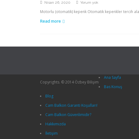
Motorlu
Nisan 26, 2020
Yorum yok
(Otomatik)
Motorlu (otomatik) kepenk Otomatik kepenkler tercih alanl
Kepenk
Read more
Ana Sayfa
Copyrights. © 2014 Özbey Bilişim
Bas Konuş
Blog
Cam Balkon Garanti Koşulları!
Cam Balkon Güvenlimidir?
Hakkımızda
İletişim