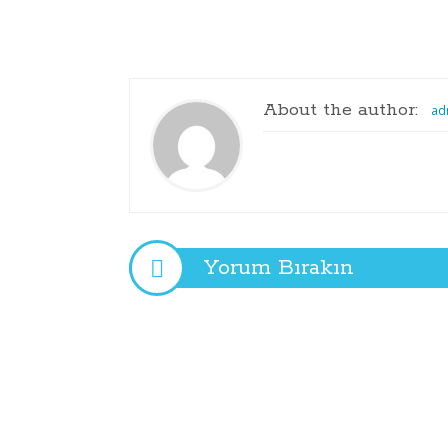
balkon
metal
kilit
anatolia
About the author:
ad
Yorum Bırakın