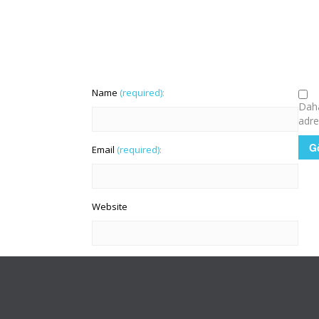
Name
(required):
Daha
adre
Email
(required):
Website