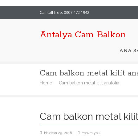
Call toll free: 0307 472 1942
Antalya Cam Balkon
ANA S
Cam balkon metal kilit ana
Home
Cam balkon metal kilit anatolia
Cam balkon metal kilit
Cam
Haziran 29, 2018
Yorum yok