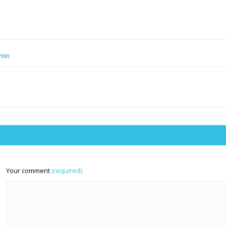
min
Your comment
(required):