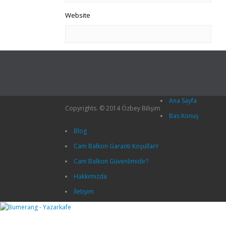
Website
Ana Sayfa
Copyrights. © 2014 Özbey Bilişim
Bas Konuş
Blog
Cam Balkon Garanti Koşulları!
Cam Balkon Güvenlimidir?
Hakkımızda
İletişim