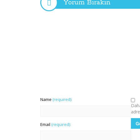
Yorum Bırakın
Name
(required):
Daha
adre
Email
(required):