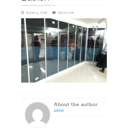
Isı
Şubat 4, 2018
Yorum yok
Yalıtım
camlı
Cam
Balkon
About the author:
admin