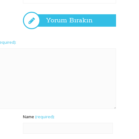
Yorum Bırakın
required):
Name
(required):